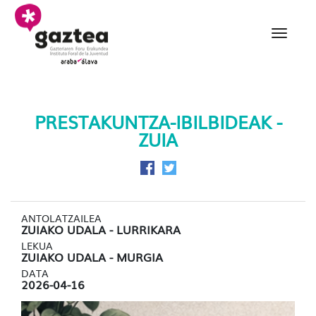
Eduki nagusira joan
Itinerarios Formativos -
PRESTAKUNTZA-IBILBIDEAK -
ZUIA
Facebook-en partekatu
Twitter-en partekatu
ANTOLATZAILEA
ZUIAKO UDALA - LURRIKARA
LEKUA
ZUIAKO UDALA - MURGIA
DATA
2026-04-16