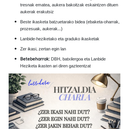
tresnak ematea, aukera bakoitzak eskaintzen dituen
aukerak erakutsiz
Beste ikasketa batzuetarako bidea (ebaketa-oharrak,
prozesuak, aukerak...)
Lanbide-heziketako eta graduko ikasketak
Zer ikasi, zertan egin lan
Betebeharrak:
DBH, batxilergoa eta Lanbide
Heziketa ikasten ari diren gazteentzat