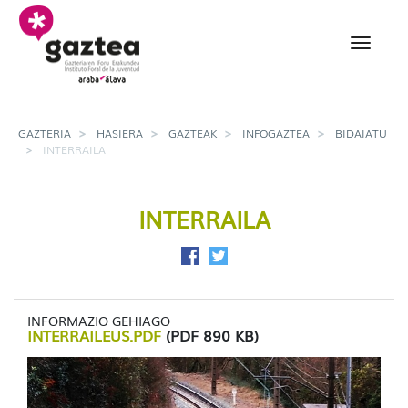
Eduki nagusira joan
Interraila - gazteria
GAZTERIA
HASIERA
GAZTEAK
INFOGAZTEA
BIDAIATU
INTERRAILA
INTERRAILA
Facebook-en partekatu
Twitter-en partekatu
INFORMAZIO GEHIAGO
INTERRAILEUS.PDF
(PDF 890 KB)