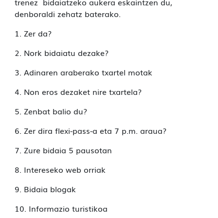
trenez bidaiatzeko aukera eskaintzen du,
denboraldi zehatz baterako.
1. Zer da?
2. Nork bidaiatu dezake?
3. Adinaren araberako txartel motak
4. Non eros dezaket nire txartela?
5. Zenbat balio du?
6. Zer dira flexi-pass-a eta 7 p.m. araua?
7. Zure bidaia 5 pausotan
8. Intereseko web orriak
9. Bidaia blogak
10. Informazio turistikoa