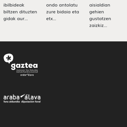
ibilbideak
ondo antolatu
aisialdian
biltzen dituzten
zure bidaia eta
gehien
gidak aur...
etx...
gustatzen
zaizkiz...