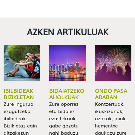
AZKEN ARTIKULUAK
IBILBIDEAK
BIDAIATZEKO
ONDO PASA
BIZIKLETAN
AHOLKUAK
ARABAN
Zure ingurua
Zure oporrez
Kontzertuak,
ezagutzeko
eta bidaiez
ikuskizunak,
ibilbideak.
ezustekorik
azokak, jaiak...
Bizikletaz egin
gabe gozatu
hementxe
ditzakezun
nahi baduzu,
daukazu zure