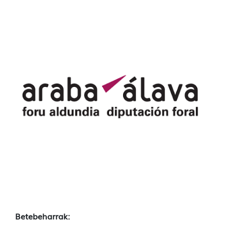
Betebeharrak: