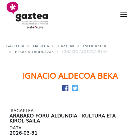
Eduki nagusira joan
Ignacio Aldecoa Beka -
GAZTERIA
HASIERA
GAZTEAK
INFOGAZTEA
IGNACIO ALDECOA BEKA
BEKAK & LAGUNTZAK
IGNACIO ALDECOA BEKA
Facebook-en partekatu
Twitter-en partekatu
IRAGARLEA
ARABAKO FORU ALDUNDIA - KULTURA ETA
KIROL SAILA
DATA
2026-03-31