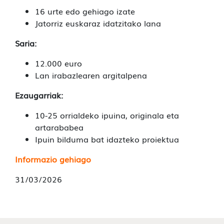
16 urte edo gehiago izate
Jatorriz euskaraz idatzitako lana
Saria:
12.000 euro
Lan irabazlearen argitalpena
Ezaugarriak:
10-25 orrialdeko ipuina, originala eta
artarababea
Ipuin bilduma bat idazteko proiektua
Informazio gehiago
31/03/2026