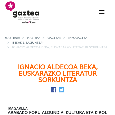
Eduki nagusira joan
Ignacio Aldecoa Beka, e
GAZTERIA
HASIERA
GAZTEAK
INFOGAZTEA
BEKAK & LAGUNTZAK
IGNACIO ALDECOA BEKA, EUSKARAZKO LITERATUR SORKUNTZA
IGNACIO ALDECOA BEKA,
EUSKARAZKO LITERATUR
SORKUNTZA
Facebook-en partekatu
Twitter-en partekatu
IRAGARLEA
ARABAKO FORU ALDUNDIA. KULTURA ETA KIROL