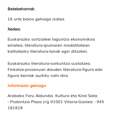
Betebeharrak:
16 urte baino gehiago izatea
Xedea:
Euskarazko sortzaileei laguntza ekonomikoa
ematea, literatura-ipuinaren modalitatean
kalitatezko literatura-lanak egin ditzaten.
Euskarazko literatura-sorkuntza sustatzea.
Finkatze-prozesuan dauden literatura-figura edo
figura berriak aurkitu nahi dira.
Informazio gehiago
Arabako Foru Aldundia. Kultura eta Kirol Saila
- Probintzia Plaza z/g 01001 Vitoria-Gasteiz - 945
181818