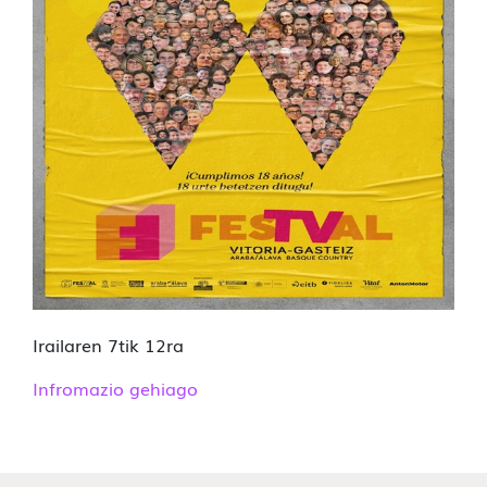
Irailaren 7tik 12ra
Infromazio gehiago