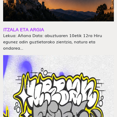
ITZALA ETA ARGIA
Lekua: Añana Data: abuztuaren 10etik 12ra Hiru
egunez adin guztietarako zientzia, natura eta
ondarea...