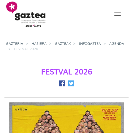
Eduki nagusira joan
FestVal 2026 - gazteria
GAZTERIA
HASIERA
GAZTEAK
INFOGAZTEA
AGENDA
FESTVAL 2026
FESTVAL 2026
Facebook-en partekatu
Twitter-en partekatu