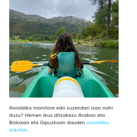
Aisialdiko monitore edo zuzendari izan nahi
duzu? Hemen ikus ditzakezu Araban eta
Bizkaian eta Gipuzkoan dauden
aisialdiko
eskolak
.