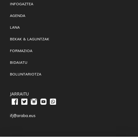
INFOGAZTEA
AGENDA
LANA
BEKAK & LAGUNTZAK
FORMAZIOA
BIDAIATU
BOLUNTARIOTZA
JARRAITU
ifj@araba.eus