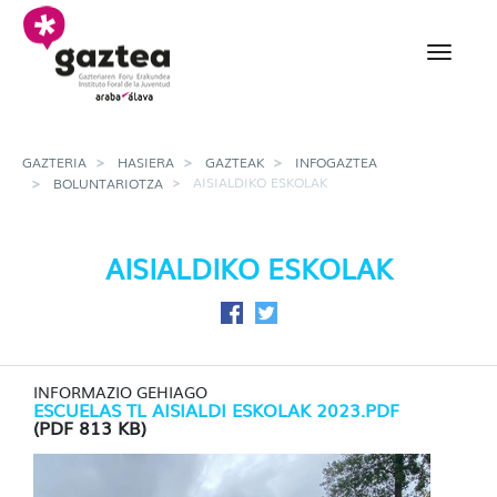
Eduki nagusira joan
Aisialdiko eskolak - gaz
GAZTERIA
HASIERA
GAZTEAK
INFOGAZTEA
AISIALDIKO ESKOLAK
BOLUNTARIOTZA
AISIALDIKO ESKOLAK
Facebook-en partekatu
Twitter-en partekatu
INFORMAZIO GEHIAGO
ESCUELAS TL AISIALDI ESKOLAK 2023.PDF
(PDF 813 KB)