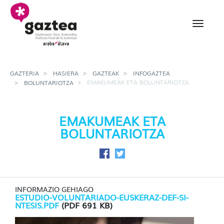
Eduki nagusira joan
Emakumeak eta bolunta
GAZTERIA
HASIERA
GAZTEAK
INFOGAZTEA
EMAKUMEAK ETA BOLUNTARIOTZA
BOLUNTARIOTZA
EMAKUMEAK ETA
BOLUNTARIOTZA
Facebook-en partekatu
Twitter-en partekatu
INFORMAZIO GEHIAGO
ESTUDIO-VOLUNTARIADO-EUSKERAZ-DEF-SI-
NTESIS.PDF
(PDF 691 KB)