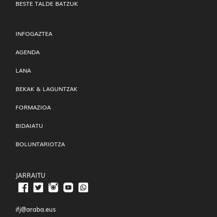
BESTE TALDE BATZUK
INFOGAZTEA
AGENDA
LANA
BEKAK & LAGUNTZAK
FORMAZIOA
BIDAIATU
BOLUNTARIOTZA
JARRAITU
ifj@araba.eus