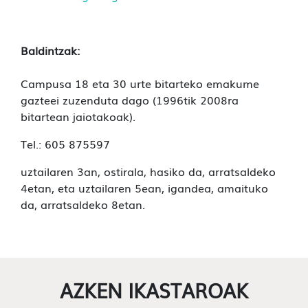
Baldintzak:
Campusa 18 eta 30 urte bitarteko emakume
gazteei zuzenduta dago (1996tik 2008ra
bitartean jaiotakoak).
Tel.: 605 875597
uztailaren 3an, ostirala, hasiko da, arratsaldeko
4etan, eta uztailaren 5ean, igandea, amaituko
da, arratsaldeko 8etan.
AZKEN IKASTAROAK