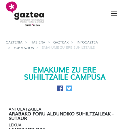
Eduki nagusira joan
Emakume zu ere suhiltza
GAZTERIA
HASIERA
GAZTEAK
INFOGAZTEA
EMAKUME ZU ERE SUHILTZAILE
FORMAZIOA
EMAKUME ZU ERE
SUHILTZAILE CAMPUSA
Facebook-en partekatu
Twitter-en partekatu
ANTOLATZAILEA
ARABAKO FORU ALDUNDIKO SUHILTZAILEAK -
SUTAUR
LEKUA