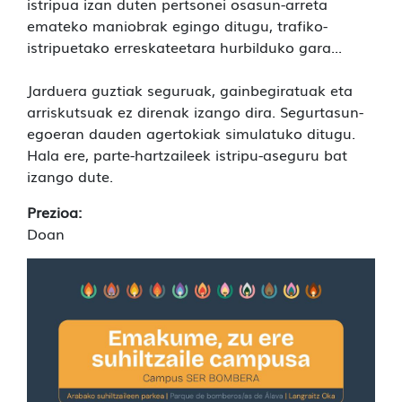
istripua izan duten pertsonei osasun-arreta
emateko maniobrak egingo ditugu, trafiko-
istripuetako erreskateetara hurbilduko gara...
Jarduera guztiak seguruak, gainbegiratuak eta
arriskutsuak ez direnak izango dira. Segurtasun-
egoeran dauden agertokiak simulatuko ditugu.
Hala ere, parte-hartzaileek istripu-aseguru bat
izango dute.
Prezioa:
Doan