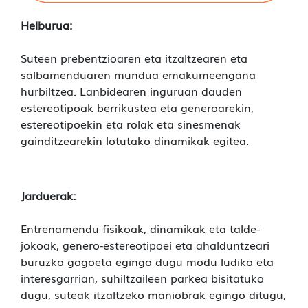
Helburua:
Suteen prebentzioaren eta itzaltzearen eta
salbamenduaren mundua emakumeengana
hurbiltzea. Lanbidearen inguruan dauden
estereotipoak berrikustea eta generoarekin,
estereotipoekin eta rolak eta sinesmenak
gainditzearekin lotutako dinamikak egitea.
Jarduerak:
Entrenamendu fisikoak, dinamikak eta talde-
jokoak, genero-estereotipoei eta ahalduntzeari
buruzko gogoeta egingo dugu modu ludiko eta
interesgarrian, suhiltzaileen parkea bisitatuko
dugu, suteak itzaltzeko maniobrak egingo ditugu,