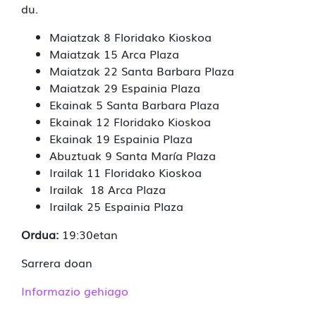
du.
Maiatzak 8 Floridako Kioskoa
Maiatzak 15 Arca Plaza
Maiatzak 22 Santa Barbara Plaza
Maiatzak 29 Espainia Plaza
Ekainak 5 Santa Barbara Plaza
Ekainak 12 Floridako Kioskoa
Ekainak 19 Espainia Plaza
Abuztuak 9 Santa María Plaza
Irailak 11 Floridako Kioskoa
Irailak 18 Arca Plaza
Irailak 25 Espainia Plaza
Ordua:
19:30etan
Sarrera doan
Informazio gehiago