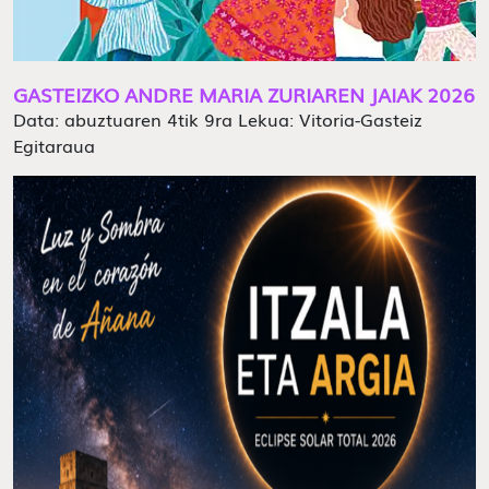
GASTEIZKO ANDRE MARIA ZURIAREN JAIAK 2026
Data: abuztuaren 4tik 9ra Lekua: Vitoria-Gasteiz
Egitaraua