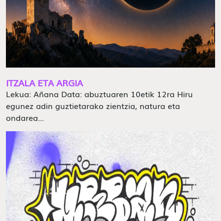
ITZALA ETA ARGIA
Lekua: Añana Data: abuztuaren 10etik 12ra Hiru
egunez adin guztietarako zientzia, natura eta
ondarea...