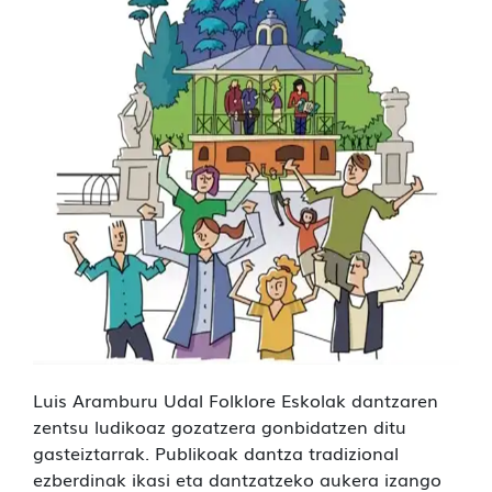
Luis Aramburu Udal Folklore Eskolak dantzaren
zentsu ludikoaz gozatzera gonbidatzen ditu
gasteiztarrak. Publikoak dantza tradizional
ezberdinak ikasi eta dantzatzeko aukera izango