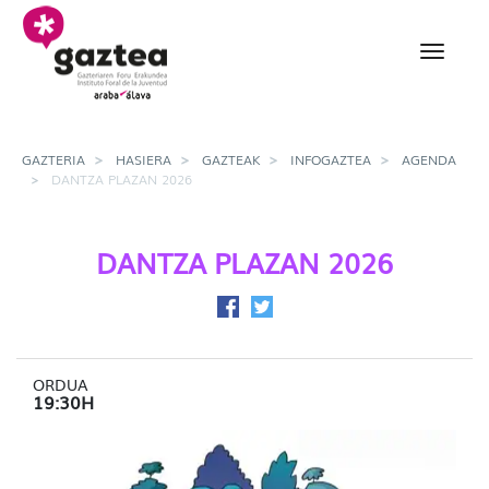
Eduki nagusira joan
Dantza Plazan 2026 - g
GAZTERIA
HASIERA
GAZTEAK
INFOGAZTEA
AGENDA
DANTZA PLAZAN 2026
DANTZA PLAZAN 2026
Facebook-en partekatu
Twitter-en partekatu
ORDUA
19:30H