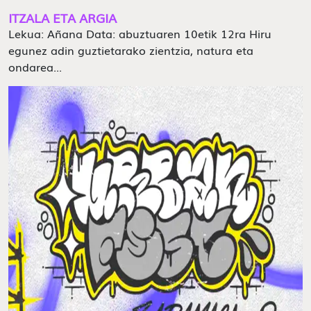
ITZALA ETA ARGIA
Lekua: Añana Data: abuztuaren 10etik 12ra Hiru
egunez adin guztietarako zientzia, natura eta
ondarea...