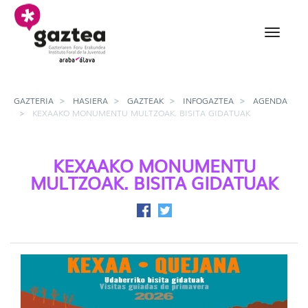
Eduki nagusira joan
Kexaako monumentu mul
GAZTERIA
HASIERA
GAZTEAK
INFOGAZTEA
AGENDA
KEXAAKO MONUMENTU MULTZOAK. BISITA GIDATUAK
KEXAAKO MONUMENTU
MULTZOAK. BISITA GIDATUAK
Facebook-en partekatu
Twitter-en partekatu