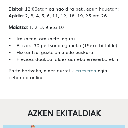
Bisitak 12:00etan egingo dira beti, egun hauetan:
Apirila:
2, 3, 4, 5, 6, 11, 12, 18, 19, 25 eta 26.
Maiatza:
1, 2, 3, 9 eta 10
• Iraupena: ordubete inguru
• Plazak: 30 pertsona eguneko (15eko bi talde)
• Hizkuntza: gaztelania edo euskara
• Prezioa: doakoa, aldez aurreko erreserbarekin
Parte hartzeko, aldez aurretik
erreserba
egin
behar da online
AZKEN EKITALDIAK