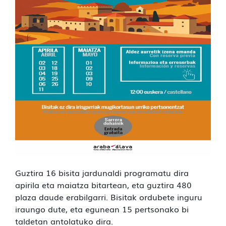
Guztira 16 bisita jardunaldi programatu dira
apirila eta maiatza bitartean, eta guztira 480
plaza daude erabilgarri. Bisitak ordubete inguru
iraungo dute, eta egunean 15 pertsonako bi
taldetan antolatuko dira.