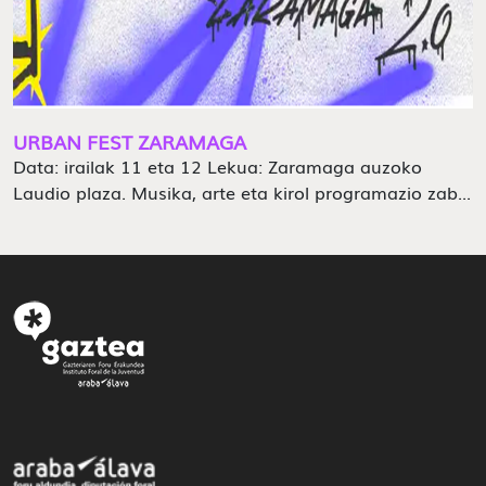
URBAN FEST ZARAMAGA
Data: irailak 11 eta 12 Lekua: Zaramaga auzoko
Laudio plaza. Musika, arte eta kirol programazio zab...