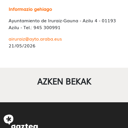
Informazio gehiago
Ayuntamiento de Iruraiz-Gauna - Azilu 4 - 01193
Azilu - Tel.: 945 300991
airuraiz@ayto.araba.eus
21/05/2026
AZKEN BEKAK