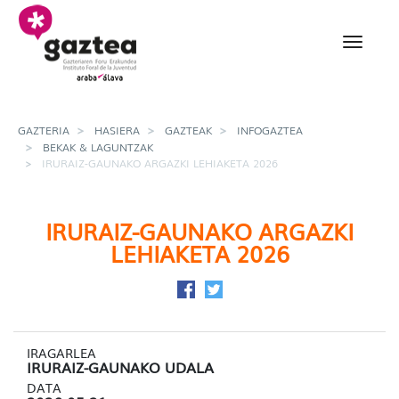
Eduki nagusira joan
Iruraiz-Gaunako argazk
GAZTERIA
HASIERA
GAZTEAK
INFOGAZTEA
BEKAK & LAGUNTZAK
IRURAIZ-GAUNAKO ARGAZKI LEHIAKETA 2026
IRURAIZ-GAUNAKO ARGAZKI
LEHIAKETA 2026
Facebook-en partekatu
Twitter-en partekatu
IRAGARLEA
IRURAIZ-GAUNAKO UDALA
DATA