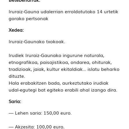
Iruraiz-Gauna udalerrian erroldatutako 14 urtetik
gorako pertsonak
Xedea:
Iruraiz-Gaunako txokoak.
Irudiek Iruraiz-Gaunako ingurune naturala,
etnografikoa, paisajistikoa, ondarea, ohiturak,
tradizioak, jaiak, kultur ekitaldiak... islatu beharko
dituzte.
Hala erabakitzen bada, aurkeztutako irudiak
udal-egutegi bat egiteko erabili ahal izango dira.
Saria:
— Lehen saria: 150,00 euro.
— Akzesita: 100,00 euro.