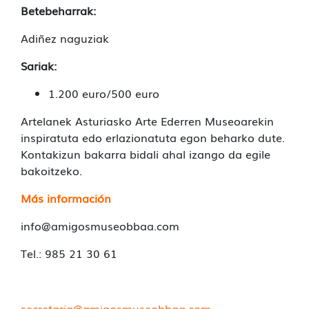
Betebeharrak:
Adiñez naguziak
Sariak:
1.200 euro/500 euro
Artelanek Asturiasko Arte Ederren Museoarekin
inspiratuta edo erlazionatuta egon beharko dute.
Kontakizun bakarra bidali ahal izango da egile
bakoitzeko.
Más información
info@amigosmuseobbaa.com
Tel.: 985 21 30 61
secretaria@amigosmuseobbaa.com