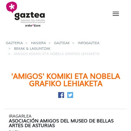
Eduki nagusira joan
Amigos komiki eta nobe
GAZTERIA
HASIERA
GAZTEAK
INFOGAZTEA
BEKAK & LAGUNTZAK
AMIGOS KOMIKI ETA NOBELA GRAFIKO LEHIAKETA
'AMIGOS' KOMIKI ETA NOBELA
GRAFIKO LEHIAKETA
Facebook-en partekatu
Twitter-en partekatu
IRAGARLEA
ASOCIACIÓN AMIGOS DEL MUSEO DE BELLAS
ARTES DE ASTURIAS