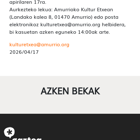
apirilaren 17ra.
Aurkezteko lekua: Amurrioko Kultur Etxean
(Landako kalea 8, 01470 Amurrio) edo posta
elektronikoz kulturetxea@amurrio.org helbidera,
bi kasuetan azken eguneko 14:00ak arte.
kulturetxea@amurrio.org
2026/04/17
AZKEN BEKAK