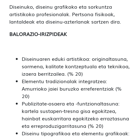
Diseinuko, diseinu grafikoko eta sorkuntza
artistikoko profesionalak. Pertsona fisikoak,
lantaldeak eta diseinu-azterlanak sartzen dira.
BALORAZIO-IRIZPIDEAK
Diseinuaren eduki artistikoa: originaltasuna,
sormena, kalitate kontzeptuala eta teknikoa,
izaera berritzailea. (% 20)
Elementu tradizionalak integratzea:
Amurrioko jaiei buruzko erreferentziak (%
20)
Publizitate-osaera eta -funtzionaltasuna:
kartela sustapen-tresna gisa egokitzea,
hainbat euskarritara egokitzeko erraztasuna
eta erreproduzigarritasuna (% 20)
Diseinu tipografikoa eta elementu grafikoak: