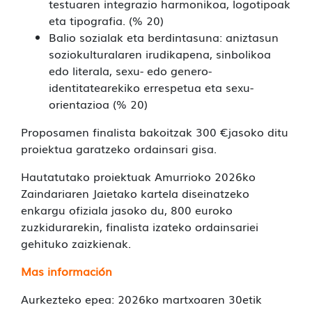
testuaren integrazio harmonikoa, logotipoak
eta tipografia. (% 20)
Balio sozialak eta berdintasuna: aniztasun
soziokulturalaren irudikapena, sinbolikoa
edo literala, sexu- edo genero-
identitatearekiko errespetua eta sexu-
orientazioa (% 20)
Proposamen finalista bakoitzak 300 €jasoko ditu
proiektua garatzeko ordainsari gisa.
Hautatutako proiektuak Amurrioko 2026ko
Zaindariaren Jaietako kartela diseinatzeko
enkargu ofiziala jasoko du, 800 euroko
zuzkidurarekin, finalista izateko ordainsariei
gehituko zaizkienak.
Mas información
Aurkezteko epea: 2026ko martxoaren 30etik