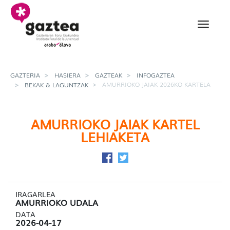
Eduki nagusira joan
Amurrioko jaiak 2026ko
GAZTERIA
HASIERA
GAZTEAK
INFOGAZTEA
AMURRIOKO JAIAK 2026KO KARTELA
BEKAK & LAGUNTZAK
AMURRIOKO JAIAK KARTEL
LEHIAKETA
Facebook-en partekatu
Twitter-en partekatu
IRAGARLEA
AMURRIOKO UDALA
DATA
2026-04-17