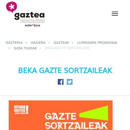
Eduki nagusira joan
Beka Gazte Sortzaileak 
GAZTERIA
HASIERA
GAZTEAK
LURRIKARA PROGRAMA
BEKA GAZTE SORTZAILEAK
GIDA TXIKIAK
BEKA GAZTE SORTZAILEAK
Facebook-en partekatu
Twitter-en partekatu