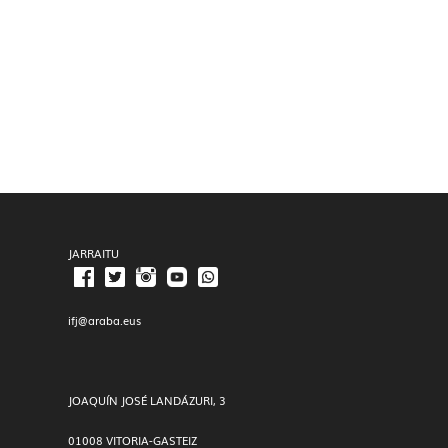
JARRAITU
ifj@araba.eus
JOAQUÍN JOSÉ LANDÁZURI, 3
01008 VITORIA-GASTEIZ