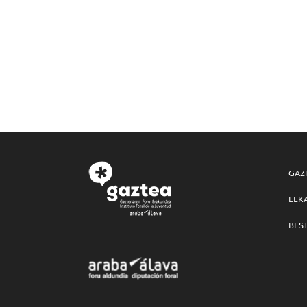
GAZ
ELK
BES