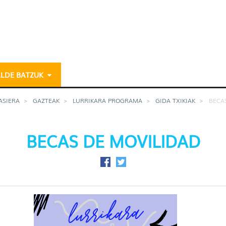
ALDE BATZUK
azteria
ASIERA
GAZTEAK
LURRIKARA PROGRAMA
GIDA TXIKIAK
BECAS
BECAS DE MOVILIDAD
Facebook-en partekatu
Twitter-en partekatu