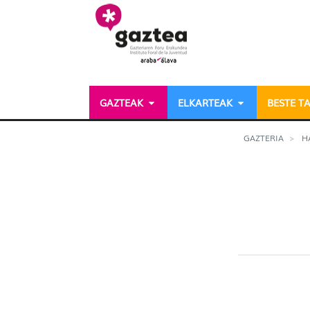
Eduki nagusira joan
GAZTEAK
ELKARTEAK
BESTE T
Becas de movilidad - g
GAZTERIA
H