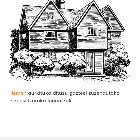
Hemen
aurkituko dituzu gazteei zuzendutako
etxebizitzarako laguntzak