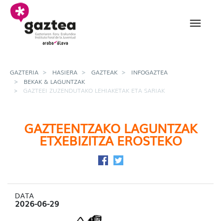
Eduki nagusira joan
Gazteei zuzendutako le
GAZTERIA
HASIERA
GAZTEAK
INFOGAZTEA
BEKAK & LAGUNTZAK
GAZTEEI ZUZENDUTAKO LEHIAKETAK ETA SARIAK
GAZTEENTZAKO LAGUNTZAK
ETXEBIZITZA EROSTEKO
Facebook-en partekatu
Twitter-en partekatu
DATA
2026-06-29