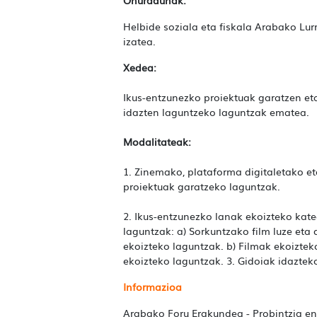
Helbide soziala eta fiskala Arabako Lur
izatea.
Xedea:
Ikus-entzunezko proiektuak garatzen eta
idazten laguntzeko laguntzak ematea.
Modalitateak:
1. Zinemako, plataforma digitaletako et
proiektuak garatzeko laguntzak.
2. Ikus-entzunezko lanak ekoizteko kat
laguntzak: a) Sorkuntzako film luze et
ekoizteko laguntzak. b) Filmak ekoizteko
ekoizteko laguntzak. 3. Gidoiak idaztek
Informazioa
Arabako Foru Erakundea - Probintzia enp