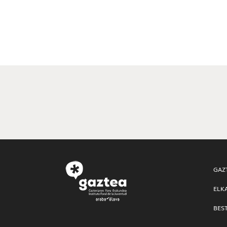
GAZ
ELK
BES