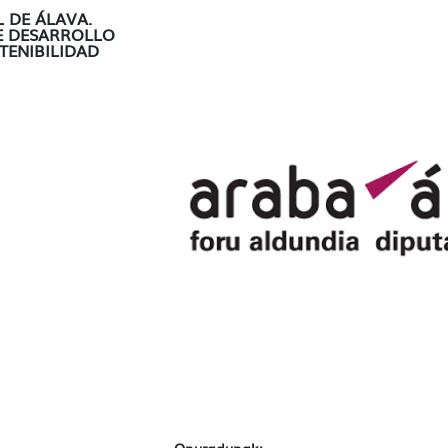
 DE ÁLAVA.
E DESARROLLO
TENIBILIDAD
Onuradunak: