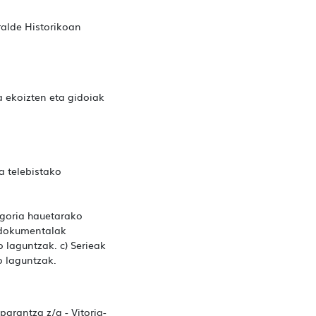
ralde Historikoan
 ekoizten eta gidoiak
a telebistako
egoria hauetarako
a dokumentalak
 laguntzak. c) Serieak
o laguntzak.
arantza z/g - Vitoria-