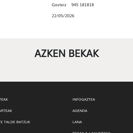
Gasteiz 945 181818
22/05/2026
AZKEN BEKAK
TEAK
INFOGAZTEA
ARTEAK
AGENDA
TE TALDE BATZUK
LANA
BEKAK & LAGUNTZAK