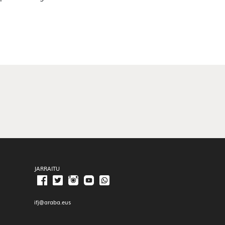
JARRAITU
ifj@araba.eus