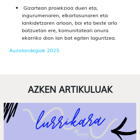
Gizartean proiekzioa duen eta,
ingurumenaren, elkartasunaren eta
lankidetzaren arloan, bai eta beste arlo
batzuetan ere, komunitateari onura
ekarriko dion lan bat egiten laguntzea.
Auzolandegiak 202
5
AZKEN ARTIKULUAK