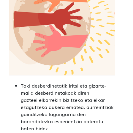
Toki desberdinetatik iritsi eta gizarte-
maila desberdinetakoak diren
gazteei elkarrekin bizitzeko eta elkar
ezagutzeko aukera ematea, aurreiritziak
gainditzeko lagungarria den
borondatezko esperientzia bateratu
baten bidez.