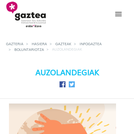
Eduki nagusira joan
Auzolandegiak - gazter
GAZTERIA
HASIERA
GAZTEAK
INFOGAZTEA
AUZOLANDEGIAK
BOLUNTARIOTZA
AUZOLANDEGIAK
Facebook-en partekatu
Twitter-en partekatu