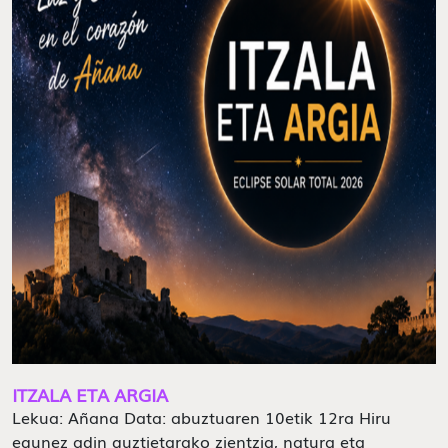
ITZALA ETA ARGIA
Lekua: Añana Data: abuztuaren 10etik 12ra Hiru
egunez adin guztietarako zientzia, natura eta