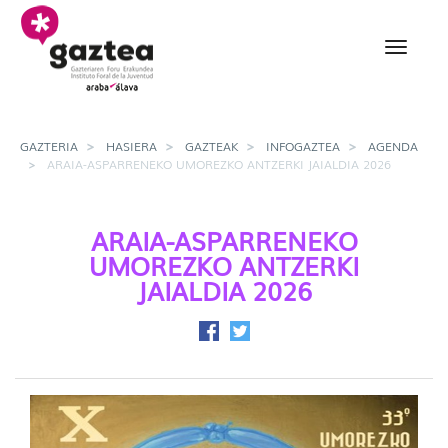
Eduki nagusira joan
Araia-Asparreneko Umor
GAZTERIA
HASIERA
GAZTEAK
INFOGAZTEA
AGENDA
ARAIA-ASPARRENEKO UMOREZKO ANTZERKI JAIALDIA 2026
ARAIA-ASPARRENEKO
UMOREZKO ANTZERKI
JAIALDIA 2026
Facebook-en partekatu
Twitter-en partekatu