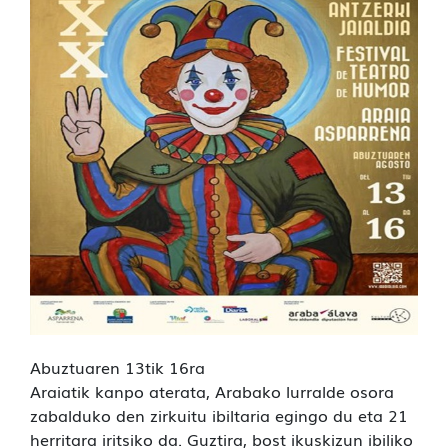
Abuztuaren 13tik 16ra
Araiatik kanpo aterata, Arabako lurralde osora
zabalduko den zirkuitu ibiltaria egingo du eta 21
herritara iritsiko da. Guztira, bost ikuskizun ibiliko