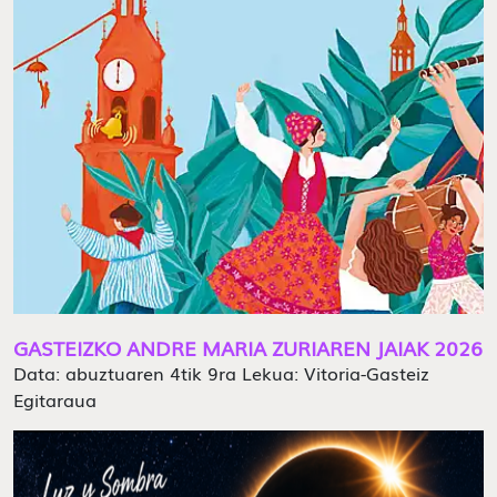
GASTEIZKO ANDRE MARIA ZURIAREN JAIAK 2026
Data: abuztuaren 4tik 9ra Lekua: Vitoria-Gasteiz
Egitaraua