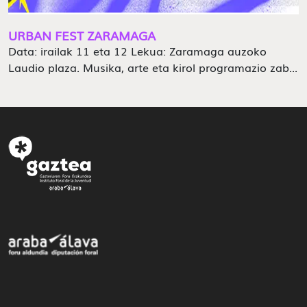
URBAN FEST ZARAMAGA
Data: irailak 11 eta 12 Lekua: Zaramaga auzoko
Laudio plaza. Musika, arte eta kirol programazio zab...