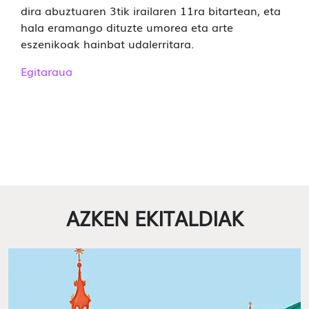
dira abuztuaren 3tik irailaren 11ra bitartean, eta
hala eramango dituzte umorea eta arte
eszenikoak hainbat udalerritara.
Egitaraua
AZKEN EKITALDIAK