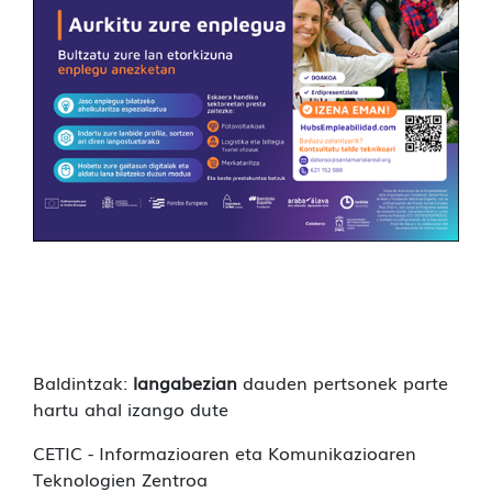
Baldintzak:
langabezian
dauden pertsonek parte
hartu ahal izango dute
CETIC - Informazioaren eta Komunikazioaren
Teknologien Zentroa