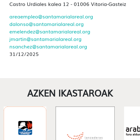
Castro Urdiales kalea 12 - 01006 Vitoria-Gasteiz
areaempleo@santamarialareal.org
dalonso@santamarialareal.org
emelendez@santamarialareal.org
jmartin@santamarialareal.org
nsanchez@santamarialareal.org
31/12/2025
AZKEN IKASTAROAK