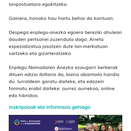
lanpostuetara egokitzeko.
Gainera, honako hau hartu behar da kontuan:
Despega enplegu-anezka egoera bereziki ahulean
dauden pertsonei zuzenduta dago. Arreta
espezializatua jasotzen dute lan-merkatuan
sartzeko eta gizarteratzeko.
Enplegu Nomadaren Anezka ezaugarri berberak
dituen edizio ibiltaria da, baina abantaila handia
du: lurraldean garatu daiteke, eta edozein
formatu erabil daiteke: aurrez aurrekoa, online
edo hibridoa.
Inskripzioak eta i
nformazio gehiago