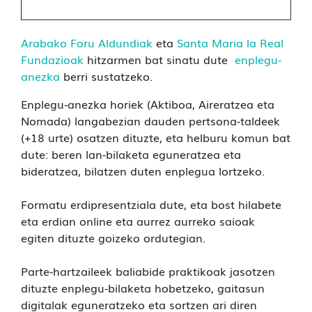
Arabako Foru Aldundiak
eta
Santa Maria la Real
Fundazioak
hitzarmen bat sinatu dute
enplegu-
anezka
berri sustatzeko.
Enplegu-anezka horiek (Aktiboa, Aireratzea eta
Nomada) langabezian dauden pertsona-taldeek
(+18 urte) osatzen dituzte, eta helburu komun bat
dute: beren lan-bilaketa eguneratzea eta
bideratzea, bilatzen duten enplegua lortzeko.
Formatu erdipresentziala dute, eta bost hilabete
eta erdian online eta aurrez aurreko saioak
egiten dituzte goizeko ordutegian.
Parte-hartzaileek baliabide praktikoak jasotzen
dituzte enplegu-bilaketa hobetzeko, gaitasun
digitalak eguneratzeko eta sortzen ari diren