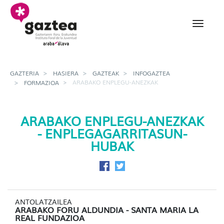
Eduki nagusira joan
Arabako enplegu-anezk
GAZTERIA
HASIERA
GAZTEAK
INFOGAZTEA
ARABAKO ENPLEGU-ANEZKAK
FORMAZIOA
ARABAKO ENPLEGU-ANEZKAK
- ENPLEGAGARRITASUN-
HUBAK
Facebook-en partekatu
Twitter-en partekatu
ANTOLATZAILEA
ARABAKO FORU ALDUNDIA - SANTA MARIA LA
REAL FUNDAZIOA