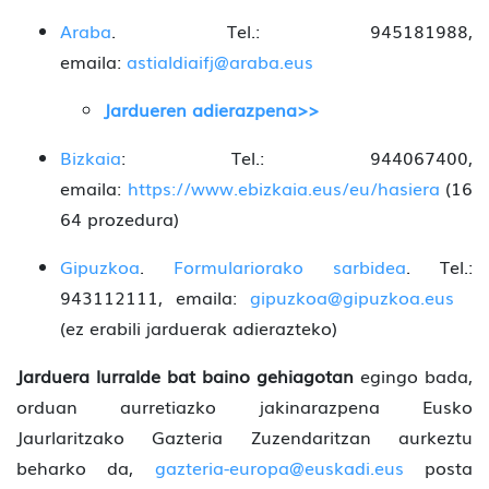
Araba
. Tel.: 945181988,
emaila:
astialdiaifj@araba.eus
Jardueren adierazpena>>
Bizkaia
: Tel.: 944067400,
emaila:
https://www.ebizkaia.eus/eu/hasiera
(16
64 prozedura)
Gipuzkoa
.
Formulariorako sarbidea
. Tel.:
943112111, emaila:
gipuzkoa@gipuzkoa.eus
(ez erabili jarduerak adierazteko)
Jarduera lurralde bat baino gehiagotan
egingo bada,
orduan aurretiazko jakinarazpena Eusko
Jaurlaritzako Gazteria Zuzendaritzan aurkeztu
beharko da,
gazteria-europa@euskadi.eus
posta