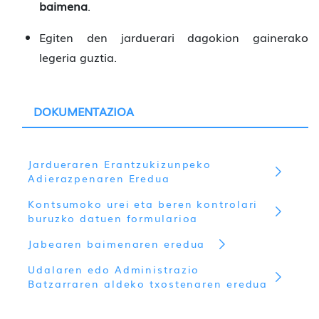
baimena
.
Egiten den jarduerari dagokion gainerako
legeria guztia.
DOKUMENTAZIOA
Jardueraren Erantzukizunpeko
Adierazpenaren Eredua
Kontsumoko urei eta beren kontrolari
buruzko datuen formularioa
Jabearen baimenaren eredua
Udalaren edo Administrazio
Batzarraren aldeko txostenaren eredua