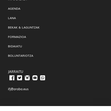
AGENDA
LANA
BEKAK & LAGUNTZAK
FORMAZIOA
BIDAIATU
BOLUNTARIOTZA
JARRAITU
ifj@araba.eus
JOAQUÍN JOSÉ LANDÁZURI, 3