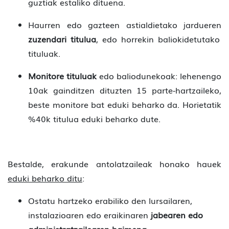
guztiak estaliko dituena.
Haurren edo gazteen astialdietako jardueren
zuzendari titulua
, edo horrekin baliokidetutako
tituluak.
Monitore tituluak
edo baliodunekoak: lehenengo
10ak gainditzen dituzten 15 parte-hartzaileko,
beste monitore bat eduki beharko da. Horietatik
%40k titulua eduki beharko dute.
Bestalde, erakunde antolatzaileak honako hauek
eduki beharko ditu
:
Ostatu hartzeko erabiliko den lursailaren,
instalazioaren edo eraikinaren
jabearen edo