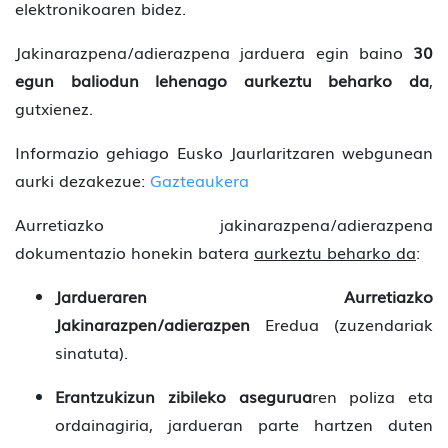
elektronikoaren bidez.
Jakinarazpena/adierazpena jarduera egin baino
30
egun baliodun lehenago aurkeztu beharko da
,
gutxienez.
Informazio gehiago Eusko Jaurlaritzaren webgunean
aurki dezakezue:
Gazteaukera
Aurretiazko jakinarazpena/adierazpena
dokumentazio honekin batera
aurkeztu beharko da
:
Jardueraren Aurretiazko
Jakinarazpen/adierazpen
Eredua (zuzendariak
sinatuta).
Erantzukizun zibileko asegurua
ren poliza eta
ordainagiria, jardueran parte hartzen duten