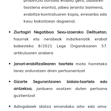
probintzia (lursaila erabiliz gero, udalaren
txostena erantsi), jabea (erantsi baimena,
erabiltze-kontratuaren kopia, erreserba edo
kasu bakoitzean dagoena).
Ziurtagiri Negatiboa Sexu-izaerako Delituetan
,
haurrak eta nerabeak indarkeriatik erabat
babesteko 8/2021 Lege Organikoaren 57.
artikuluaren arabera
Janari-erabiltzailearen txartela
mota horretako
lanez arduratzen diren pertsonentzat
Gizarte Segurantzaren bidaia-txartela edo
antzekoa
, jarduera osatzen duten pertsona
guztientzat
Adingabeek idatziz emandako aita- edo ama-