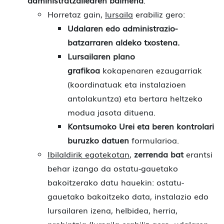
administratzailearen baimena
.
Horretaz gain,
lursaila
erabiliz gero:
Udalaren edo administrazio-
batzarraren aldeko txostena.
Lursailaren plano
grafikoa
kokapenaren ezaugarriak
(koordinatuak eta instalazioen
antolakuntza) eta bertara heltzeko
modua jasota dituena.
Kontsumoko Urei eta beren kontrolari
buruzko datuen
formularioa.
Ibilaldirik egotekotan
,
zerrenda bat
erantsi
behar izango da ostatu-gauetako
bakoitzerako datu hauekin: ostatu-
gauetako bakoitzeko data, instalazio edo
lursailaren izena, helbidea, herria,