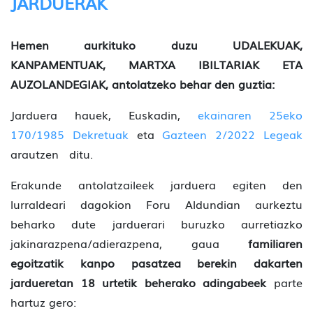
JARDUERAK
Hemen aurkituko duzu UDALEKUAK,
KANPAMENTUAK, MARTXA IBILTARIAK ETA
AUZOLANDEGIAK, antolatzeko behar den guztia:
Jarduera hauek, Euskadin,
ekainaren 25eko
170/1985 Dekretuak
eta
Gazteen 2/2022 Legeak
arautzen ditu.
Erakunde antolatzaileek jarduera egiten den
lurraldeari dagokion Foru Aldundian aurkeztu
beharko dute jarduerari buruzko aurretiazko
jakinarazpena/adierazpena, gaua
familiaren
egoitzatik kanpo pasatzea berekin dakarten
jardueretan 18 urtetik beherako adingabeek
parte
hartuz gero: