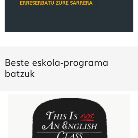
ERRESERBATU ZURE SARRERA
Beste eskola-programa
batzuk