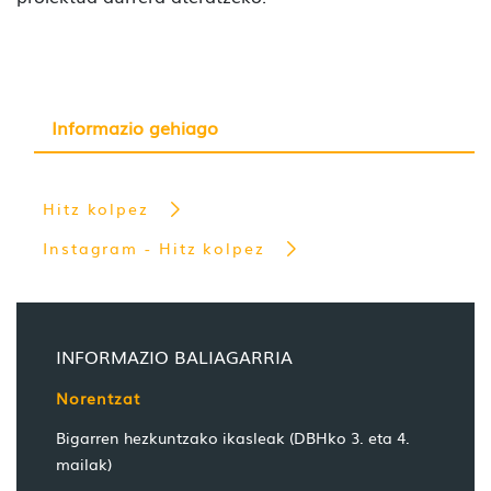
Informazio gehiago
Hitz kolpez
Instagram - Hitz kolpez
INFORMAZIO BALIAGARRIA
Norentzat
Bigarren hezkuntzako ikasleak (DBHko 3. eta 4.
mailak)