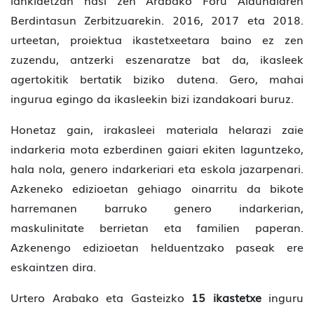
lankidetzan hasi zen Arabako Foru Aldundiaren
Berdintasun Zerbitzuarekin. 2016, 2017 eta 2018.
urteetan, proiektua ikastetxeetara baino ez zen
zuzendu, antzerki eszenaratze bat da, ikasleek
agertokitik bertatik biziko dutena. Gero, mahai
ingurua egingo da ikasleekin bizi izandakoari buruz.
Honetaz gain, irakasleei materiala helarazi zaie
indarkeria mota ezberdinen gaiari ekiten laguntzeko,
hala nola, genero indarkeriari eta eskola jazarpenari.
Azkeneko edizioetan gehiago oinarritu da bikote
harremanen barruko genero indarkerian,
maskulinitate berrietan eta familien paperan.
Azkenengo edizioetan helduentzako paseak ere
eskaintzen dira.
Urtero Arabako eta Gasteizko
15 ikastetxe
inguru