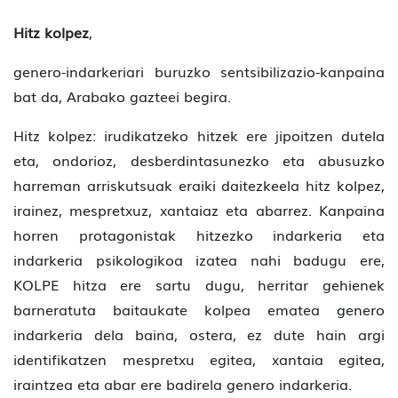
Hitz kolpez
,
genero-indarkeriari buruzko sentsibilizazio-kanpaina
bat da, Arabako gazteei begira.
Hitz kolpez: irudikatzeko hitzek ere jipoitzen dutela
eta, ondorioz, desberdintasunezko eta abusuzko
harreman arriskutsuak eraiki daitezkeela hitz kolpez,
irainez, mespretxuz, xantaiaz eta abarrez. Kanpaina
horren protagonistak hitzezko indarkeria eta
indarkeria psikologikoa izatea nahi badugu ere,
KOLPE hitza ere sartu dugu, herritar gehienek
barneratuta baitaukate kolpea ematea genero
indarkeria dela baina, ostera, ez dute hain argi
identifikatzen mespretxu egitea, xantaia egitea,
iraintzea eta abar ere badirela genero indarkeria.