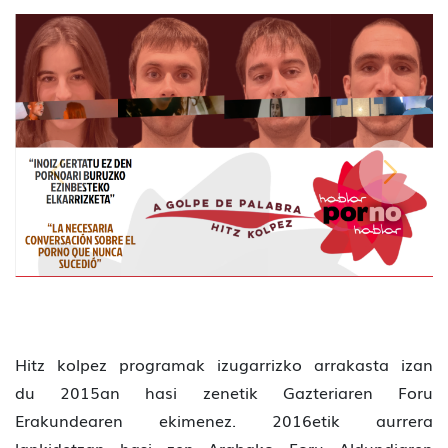
Hitz kolpez programak izugarrizko arrakasta izan
du 2015an hasi zenetik Gazteriaren Foru
Erakundearen ekimenez. 2016etik aurrera