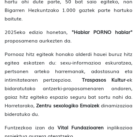
hartu ohi dute parte, 50 bat saio egiteko, non
Bigarren Hezkuntzako 1.000 gaztek parte hartuko
baitute.
2025eko edizio honetan,
"Hablar PORNO hablar"
proposamena aurkezten da.
Pornoaz hitz egiteak honako alderdi hauei buruz hitz
egitea eskatzen du: sexu-informazioa eskuratzea,
pertsonen arteko harremanak, adostasuna eta
intimitatearen pertzepzioa.
Traspasos Kultur
-ek
bidaratutako antzerki-proposamenaren ondoren,
gaiaz hitz egiteko espazio seguru bat sortu nahi da.
Horretarako,
Zentru sexologiko Emaizek
dinamizazioa
bideratuko du.
Funtzezkoa izan da
Vital Fundazioaren
inplikazioa
proiektua aurrera ateratzeko.