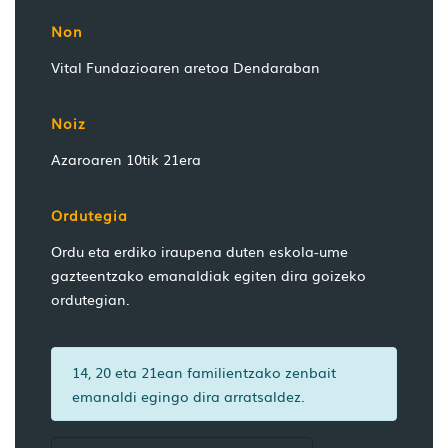
Non
Vital Fundazioaren aretoa Dendaraban
Noiz
Azaroaren 10tik 21era
Ordutegia
Ordu eta erdiko iraupena duten eskola-ume
gazteentzako emanaldiak egiten dira goizeko
ordutegian.
14, 20 eta 21ean familientzako zenbait
emanaldi egingo dira arratsaldez.