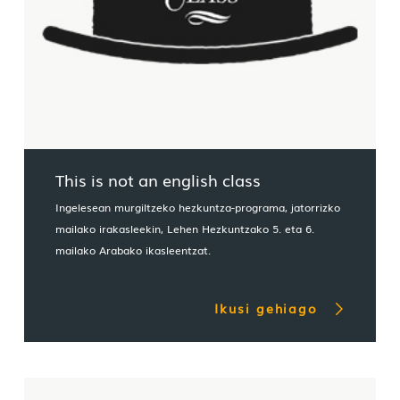
This is not an english class
Ingelesean murgiltzeko hezkuntza-programa, jatorrizko
mailako irakasleekin, Lehen Hezkuntzako 5. eta 6.
mailako Arabako ikasleentzat.
Ikusi gehiago