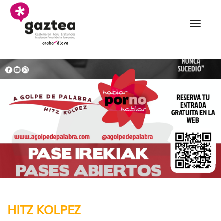
Eduki nagusira joan
A golpe de palabra eu 
HITZ KOLPEZ