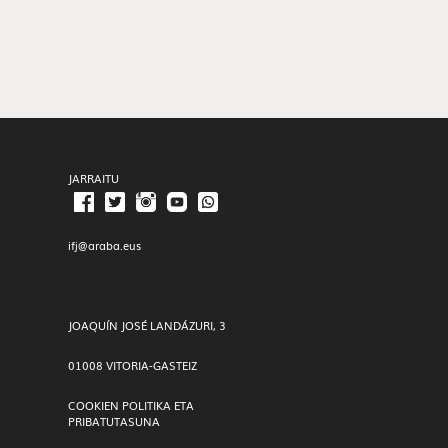
JARRAITU
ifj@araba.eus
JOAQUÍN JOSÉ LANDÁZURI, 3
01008 VITORIA-GASTEIZ
COOKIEN POLITIKA ETA
PRIBATUTASUNA