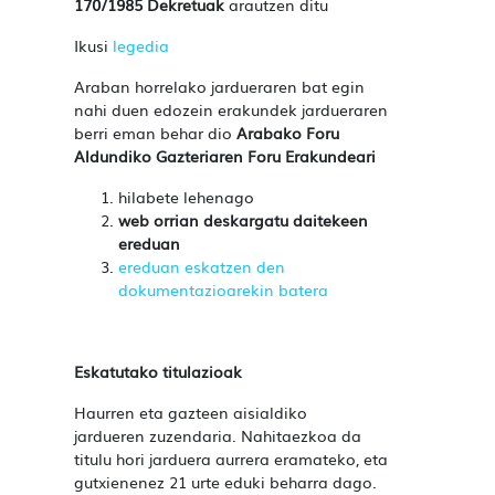
170/1985 Dekretuak
arautzen ditu
Ikusi
legedia
Araban horrelako jardueraren bat egin
nahi duen edozein erakundek jardueraren
berri eman behar dio
Arabako Foru
Aldundiko
Gazteriaren Foru Erakundeari
hilabete lehenago
web orrian deskargatu daitekeen
ereduan
ereduan eskatzen den
dokumentazioarekin batera
Eskatutako titulazioak
Haurren eta gazteen aisialdiko
jardueren
zuzendaria.
Nahitaezkoa da
titulu hori jarduera aurrera eramateko, eta
gutxienenez 21 urte eduki beharra dago.