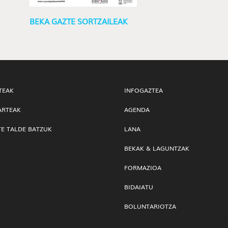
BEKA GAZTE SORTZAILEAK
TEAK
INFOGAZTEA
ARTEAK
AGENDA
TE TALDE BATZUK
LANA
BEKAK & LAGUNTZAK
FORMAZIOA
BIDAIATU
BOLUNTARIOTZA