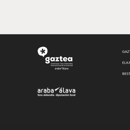
GAZ
ELK
BES