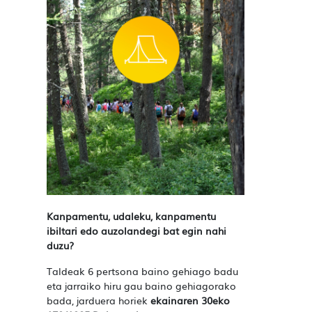
Kanpamentu, udaleku, kanpamentu
ibiltari edo auzolandegi bat egin nahi
duzu?
Taldeak 6 pertsona baino gehiago badu
eta jarraiko hiru gau baino gehiagorako
bada,
jarduera horiek
ekainaren 30eko