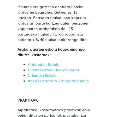
Haurren eta gazteen denbora libreko
jardueren begiralea. Gutxienez, 18
urtekoa. Pertsona tituludunen kopurua
jardueran parte hartzen duten pertsonen
kopuruaren araberakoa da: 15
partaideko tituludun 1 da ratioa, eta
horietatik % 40 tituludunak izango dira.
Araban, aurten eskola hauek emango
dituzte ikastaroak:
Arduradun Eskola
Gurutz Gorriko Henry Dunant
Urtxintxa Eskola
Itaka Fundazioa – Iturralde Eskola
PRAKTIKAK
Aipatutako ikastaroetako praktikak egin
behar dituzten pertsonek prestakuntza