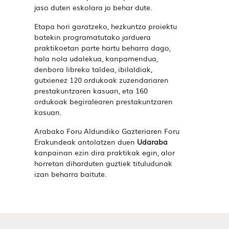
jaso duten eskolara jo behar dute.
Etapa hori garatzeko, hezkuntza proiektu
batekin programatutako jarduera
praktikoetan parte hartu beharra dago,
hala nola udalekua, kanpamendua,
denbora libreko taldea, ibilaldiak,
gutxienez 120 ordukoak zuzendariaren
prestakuntzaren kasuan, eta 160
ordukoak begiralearen prestakuntzaren
kasuan.
Arabako Foru Aldundiko Gazteriaren Foru
Erakundeak antolatzen duen
Udaraba
kanpainan ezin dira praktikak egin, alor
horretan diharduten guztiek tituludunak
izan beharra baitute.