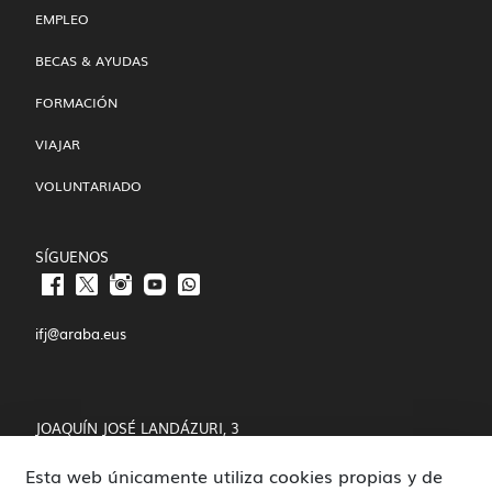
EMPLEO
BECAS & AYUDAS
FORMACIÓN
VIAJAR
VOLUNTARIADO
SÍGUENOS
ifj@araba.eus
JOAQUÍN JOSÉ LANDÁZURI, 3
Esta web únicamente utiliza cookies propias y de
01008 VITORIA-GASTEIZ