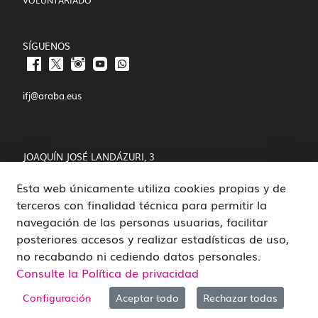
VOLUNTARIADO
SÍGUENOS
ifj@araba.eus
JOAQUÍN JOSÉ LANDÁZURI, 3
Esta web únicamente utiliza cookies propias y de
01008 VITORIA-GASTEIZ
terceros con finalidad técnica para permitir la
POLÍTICA DE COOKIES Y PRIVACIDAD
navegación de las personas usuarias, facilitar
posteriores accesos y realizar estadísticas de uso,
CANAL DE DENUNCIAS
no recabando ni cediendo datos personales.
Consulte la Política de privacidad
Configuración
Aceptar todo
Rechazar todas