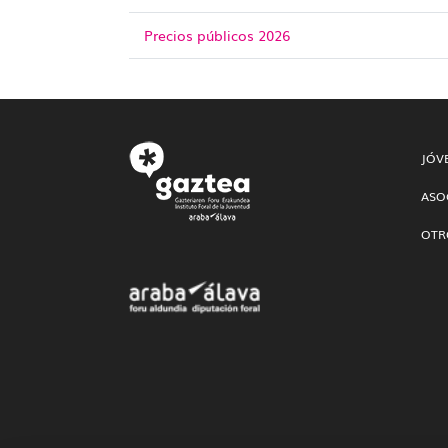
Precios públicos 2026
JÓV
ASO
OTR