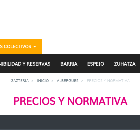
S COLECTIVOS
azteria
IBILIDAD Y RESERVAS
BARRIA
ESPEJO
ZUHATZA
GAZTERIA
INICIO
ALBERGUES
PRECIOS Y NORMATIVA
PRECIOS Y NORMATIVA