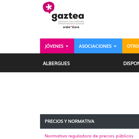
Saltar al contenido principal
JÓVENES
ASOCIACIONES
OTRO
Precios y normativa - g
ALBERGUES
DISPON
PRECIOS Y NORMATIVA
Normativa reguladora de precios públicos