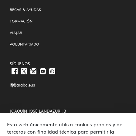
BECAS & AYUDAS
FORMACIÓN
VIAJAR
VOLUNTARIADO
SÍGUENOS
ifj@araba.eus
JOAQUÍN JOSÉ LANDÁZURI, 3
Esta web únicamente utiliza cookies propias y de
01008 VITORIA-GASTEIZ
terceros con finalidad técnica para permitir la