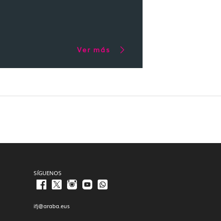
Ver más
SÍGUENOS
ifj@araba.eus