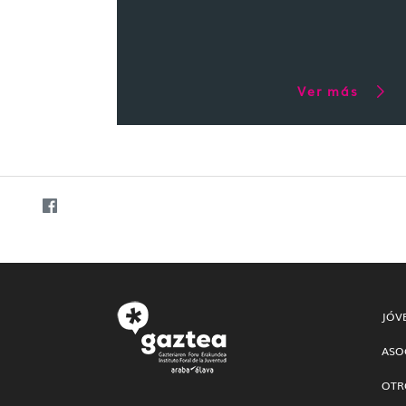
Ver más
JÓV
ASO
OTR