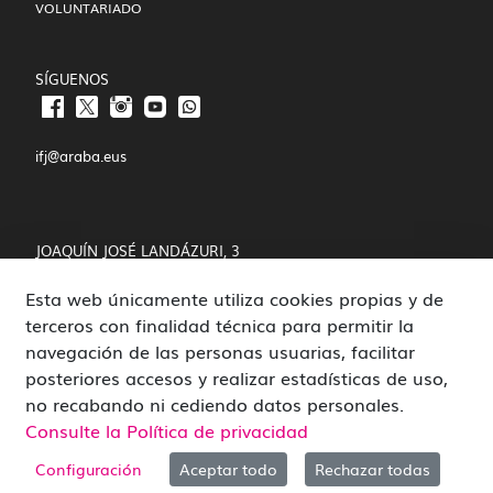
VOLUNTARIADO
SÍGUENOS
ifj@araba.eus
JOAQUÍN JOSÉ LANDÁZURI, 3
Esta web únicamente utiliza cookies propias y de
01008 VITORIA-GASTEIZ
terceros con finalidad técnica para permitir la
POLÍTICA DE COOKIES Y PRIVACIDAD
navegación de las personas usuarias, facilitar
posteriores accesos y realizar estadísticas de uso,
CANAL DE DENUNCIAS
no recabando ni cediendo datos personales.
Consulte la Política de privacidad
Configuración
Aceptar todo
Rechazar todas