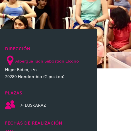
DIRECCIÓN
Albergue Juan Sebastián Elcano
Higer Bidea, s/n
20280 Hondarribia (Gipuzkoa)
PLAZAS
7- EUSKARAZ
FECHAS DE REALIZACIÓN