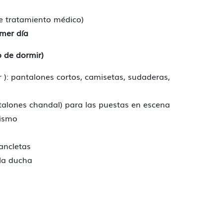
e tratamiento médico)
imer día
o de dormir)
): pantalones cortos, camisetas, sudaderas,
talones chandal) para las puestas en escena
rismo
ancletas
 la ducha