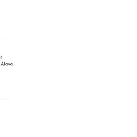
í
 Álava