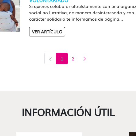
Si quieres colaborar altruístamente con una organi
social no lucrativa, de manera desinteresada y con
carácter solidario te informamos de página...
VER ARTÍCULO
1
2
Página
Página
INFORMACIÓN ÚTIL