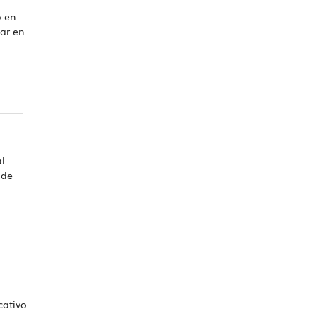
o en
ar en
l
 de
cativo