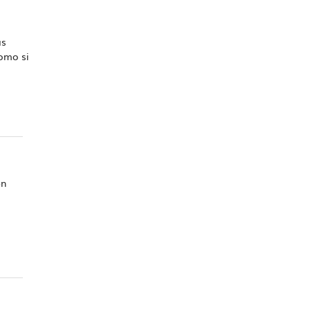
as
como si
en