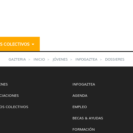
S COLECTIVOS
ia
GAZTERIA
INICIO
JÓVENES
INFOGAZTEA
DOSSIERES
ENES
INFOGAZTEA
CIACIONES
AGENDA
OS COLECTIVOS
EMPLEO
BECAS & AYUDAS
FORMACIÓN