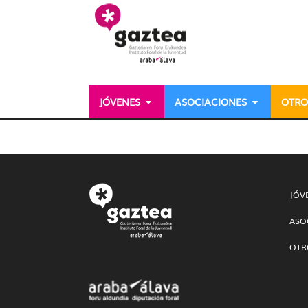
Saltar al contenido principal
JÓVENES
ASOCIACIONES
OTRO
Dossier detalle - gazter
JÓV
ASO
OTR