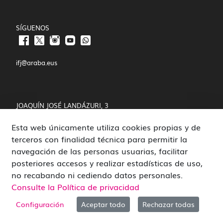
SÍGUENOS
ifj@araba.eus
JOAQUÍN JOSÉ LANDÁZURI, 3
Esta web únicamente utiliza cookies propias y de
01008 VITORIA-GASTEIZ
terceros con finalidad técnica para permitir la
POLÍTICA DE COOKIES Y PRIVACIDAD
navegación de las personas usuarias, facilitar
posteriores accesos y realizar estadísticas de uso,
CANAL DE DENUNCIAS
no recabando ni cediendo datos personales.
Consulte la Política de privacidad
Configuración
Aceptar todo
Rechazar todas