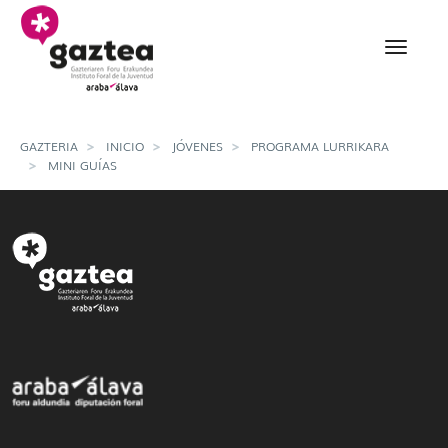
Saltar al contenido principal
Detalle guias - gazteria
GAZTERIA
INICIO
JÓVENES
PROGRAMA LURRIKARA
MINI GUÍAS