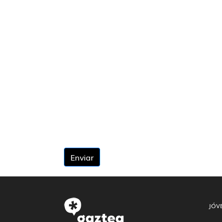
Enviar
JÓV