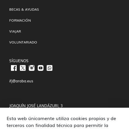
BECAS & AYUDAS
FORMACIÓN
VIAJAR
VOLUNTARIADO
SÍGUENOS
ifj@araba.eus
JOAQUÍN JOSÉ LANDÁZURI, 3
Esta web únicamente utiliza cookies propias y de
01008 VITORIA-GASTEIZ
terceros con finalidad técnica para permitir la