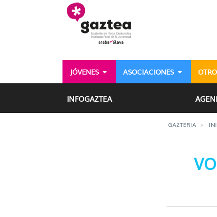
Saltar al contenido principal
JÓVENES
ASOCIACIONES
OTRO
Voluntariado en la Cruz
INFOGAZTEA
AGEN
GAZTERIA
IN
VO