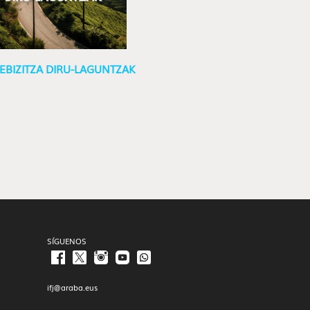
EBIZITZA DIRU-LAGUNTZAK
SÍGUENOS
ifj@araba.eus