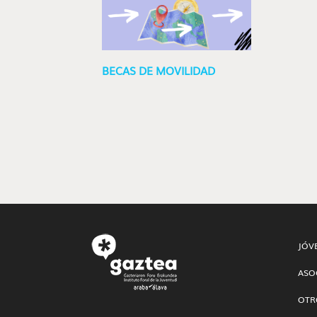
BECAS DE MOVILIDAD
JÓV
ASO
OTR