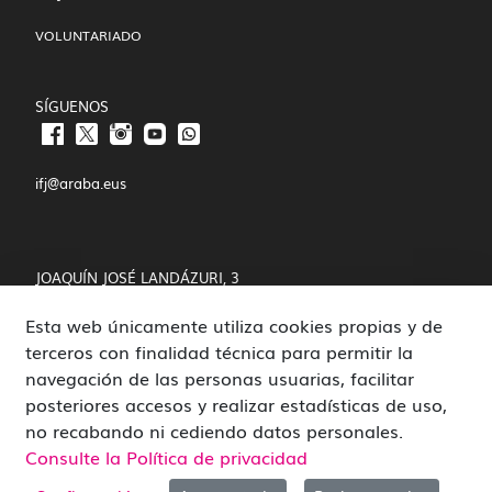
VOLUNTARIADO
SÍGUENOS
ifj@araba.eus
JOAQUÍN JOSÉ LANDÁZURI, 3
Esta web únicamente utiliza cookies propias y de
01008 VITORIA-GASTEIZ
terceros con finalidad técnica para permitir la
POLÍTICA DE COOKIES Y PRIVACIDAD
navegación de las personas usuarias, facilitar
posteriores accesos y realizar estadísticas de uso,
CANAL DE DENUNCIAS
no recabando ni cediendo datos personales.
Consulte la Política de privacidad