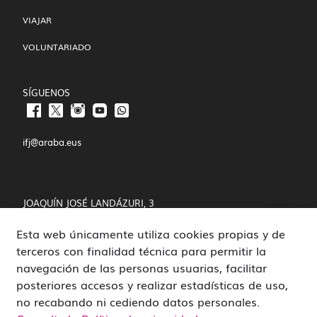
VIAJAR
VOLUNTARIADO
SÍGUENOS
ifj@araba.eus
JOAQUÍN JOSÉ LANDÁZURI, 3
Esta web únicamente utiliza cookies propias y de
01008 VITORIA-GASTEIZ
terceros con finalidad técnica para permitir la
POLÍTICA DE COOKIES Y PRIVACIDAD
navegación de las personas usuarias, facilitar
posteriores accesos y realizar estadísticas de uso,
CANAL DE DENUNCIAS
no recabando ni cediendo datos personales.