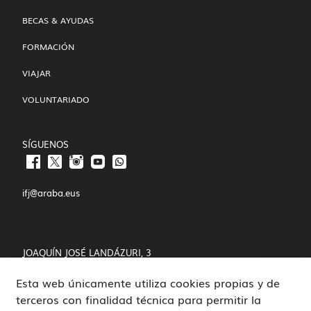
BECAS & AYUDAS
FORMACIÓN
VIAJAR
VOLUNTARIADO
SÍGUENOS
ifj@araba.eus
JOAQUÍN JOSÉ LANDÁZURI, 3
Esta web únicamente utiliza cookies propias y de
01008 VITORIA-GASTEIZ
terceros con finalidad técnica para permitir la