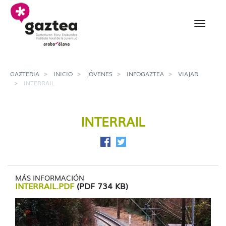
Saltar al contenido principal
Interrail - gazteria
GAZTERIA
INICIO
JÓVENES
INFOGAZTEA
VIAJAR
INTERRAIL
INTERRAIL
Compartir en Facebook
Compartir en Twitter
MÁS INFORMACIÓN
INTERRAIL.PDF
(PDF 734 KB)