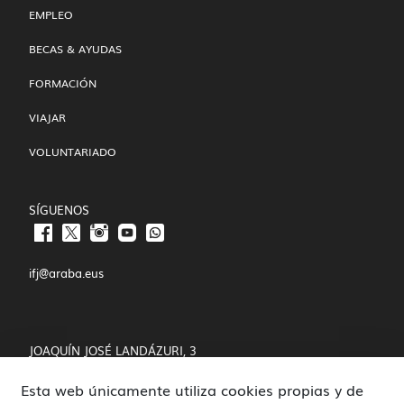
EMPLEO
BECAS & AYUDAS
FORMACIÓN
VIAJAR
VOLUNTARIADO
SÍGUENOS
ifj@araba.eus
JOAQUÍN JOSÉ LANDÁZURI, 3
Esta web únicamente utiliza cookies propias y de
01008 VITORIA-GASTEIZ