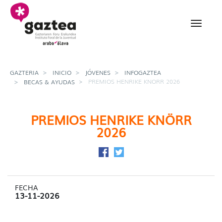
Saltar al contenido principal
Premios Henrike Knorr 
GAZTERIA
INICIO
JÓVENES
INFOGAZTEA
PREMIOS HENRIKE KNORR 2026
BECAS & AYUDAS
PREMIOS HENRIKE KNÖRR
2026
Compartir en Facebook
Compartir en Twitter
FECHA
13-11-2026