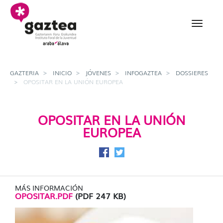
Saltar al contenido principal
Opositar en la Unión E
GAZTERIA
INICIO
JÓVENES
INFOGAZTEA
DOSSIERES
OPOSITAR EN LA UNIÓN EUROPEA
OPOSITAR EN LA UNIÓN
EUROPEA
Compartir en Facebook
Compartir en Twitter
MÁS INFORMACIÓN
OPOSITAR.PDF
(PDF 247 KB)