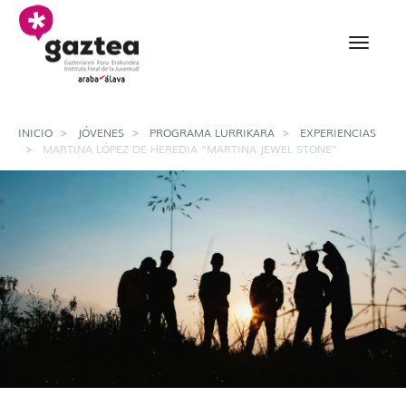
Saltar al contenido principal
Martina López de Hered
INICIO
JÓVENES
PROGRAMA LURRIKARA
EXPERIENCIAS
MARTINA LÓPEZ DE HEREDIA “MARTINA JEWEL STONE”