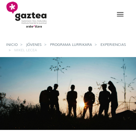
Saltar al contenido principal
Mikel Lecea - gazteria
INICIO
JÓVENES
PROGRAMA LURRIKARA
EXPERIENCIAS
MIKEL LECEA