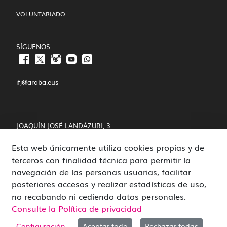
VOLUNTARIADO
SÍGUENOS
ifj@araba.eus
JOAQUÍN JOSÉ LANDÁZURI, 3
Esta web únicamente utiliza cookies propias y de
01008 VITORIA-GASTEIZ
terceros con finalidad técnica para permitir la
POLÍTICA DE COOKIES Y PRIVACIDAD
navegación de las personas usuarias, facilitar
posteriores accesos y realizar estadísticas de uso,
CANAL DE DENUNCIAS
no recabando ni cediendo datos personales.
Consulte la Política de privacidad
Configuración
Aceptar todo
Rechazar todas