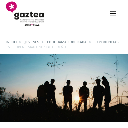
Saltar al contenido principal
Eukene Martinez de Ger
INICIO
JÓVENES
PROGRAMA LURRIKARA
EXPERIENCIAS
EUKENE MARTINEZ DE GEREÑU