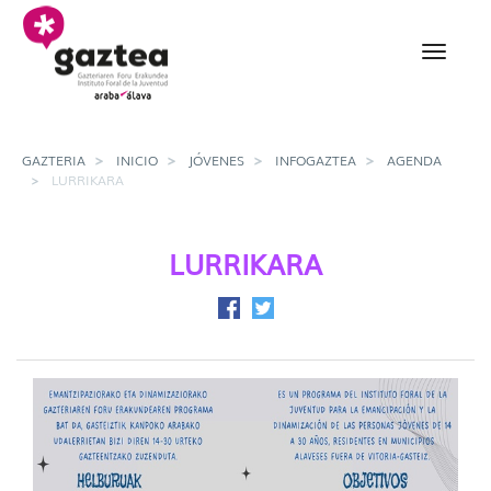
Saltar al contenido principal
Lurrikara - gazteria
GAZTERIA
INICIO
JÓVENES
INFOGAZTEA
AGENDA
LURRIKARA
LURRIKARA
Compartir en Facebook
Compartir en Twitter