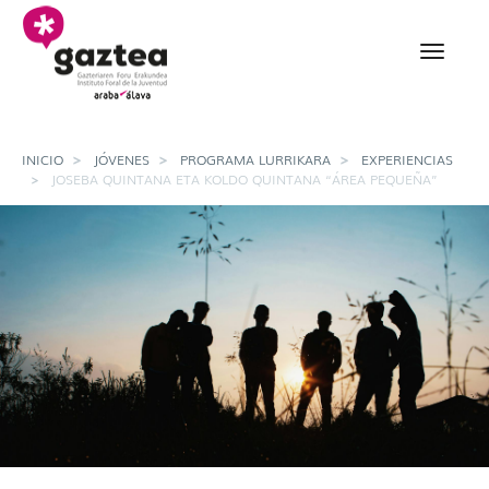
Saltar al contenido principal
Joseba Quintana eta K
INICIO
JÓVENES
PROGRAMA LURRIKARA
EXPERIENCIAS
JOSEBA QUINTANA ETA KOLDO QUINTANA “ÁREA PEQUEÑA”