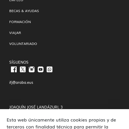
BECAS & AYUDAS
FORMACIÓN
VIAJAR
VOLUNTARIADO
SÍGUENOS
ifj@araba.eus
JOAQUÍN JOSÉ LANDÁZURI, 3
Esta web únicamente utiliza cookies propias y de
01008 VITORIA-GASTEIZ
terceros con finalidad técnica para permitir la