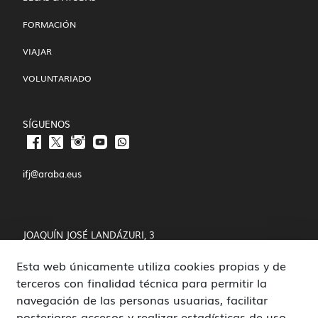
FORMACIÓN
VIAJAR
VOLUNTARIADO
SÍGUENOS
ifj@araba.eus
JOAQUÍN JOSÉ LANDÁZURI, 3
Esta web únicamente utiliza cookies propias y de
01008 VITORIA-GASTEIZ
terceros con finalidad técnica para permitir la
POLÍTICA DE COOKIES Y PRIVACIDAD
navegación de las personas usuarias, facilitar
posteriores accesos y realizar estadísticas de uso,