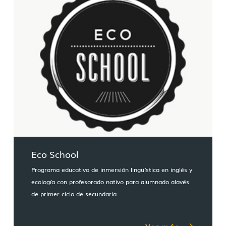
Eco School
Programa educativo de inmersión lingüística en inglés y
ecología con profesorado nativo para alumnado alavés
de primer ciclo de secundaria.