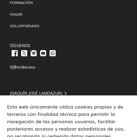
FORMACIÓN
VIAJAR
VOLUNTARIADO
SÍGUENOS
ifj@araba.eus
JOAQUÍN JOSÉ LANDÁZURI, 3
Esta web únicamente utiliza cookies propias y de
01008 VITORIA-GASTEIZ
terceros con finalidad técnica para permitir la
POLÍTICA DE COOKIES Y PRIVACIDAD
navegación de las personas usuarias, facilitar
posteriores accesos y realizar estadísticas de uso,
CANAL DE DENUNCIAS
no recabando ni cediendo datos personales.