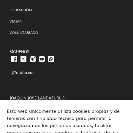
FORMACIÓN
VIAJAR
VOLUNTARIADO
SÍGUENOS
ifj@araba.eus
JOAQUÍN JOSÉ LANDÁZURI, 3
Esta web únicamente utiliza cookies propias y de
01008 VITORIA-GASTEIZ
terceros con finalidad técnica para permitir la
POLÍTICA DE COOKIES Y PRIVACIDAD
navegación de las personas usuarias, facilitar
posteriores accesos y realizar estadísticas de uso,