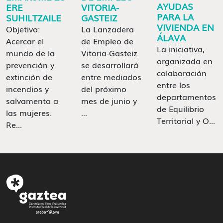
AYUDAS
ERE
VITORIA-
PARA LA
SUHILTZAILE
GASTEIZ
VIVIENDA EN
Objetivo:
La Lanzadera
ÁLAVA
Acercar el
de Empleo de
La iniciativa,
mundo de la
Vitoria-Gasteiz
organizada en
prevención y
se desarrollará
colaboración
extinción de
entre mediados
entre los
incendios y
del próximo
departamentos
salvamento a
mes de junio y
de Equilibrio
las mujeres.
...
Territorial y O...
Re...